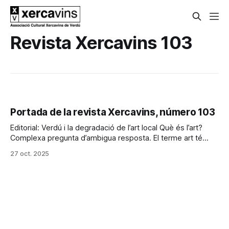
Revista Xercavins 103
Portada de la revista Xercavins, número 103
Editorial: Verdú i la degradació de l’art local Què és l’art?
Complexa pregunta d’ambigua resposta. El terme art té
l’origen llatí en ars, traducció de la paraula grega teknè, per
27 oct. 2025
a nosaltres, tècnica. Així doncs, l’habilitat tècnica i el gust
segons els principis estètics de