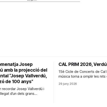
omenatja Josep
CAL PRIM 2026, Verdú
ú amb la projecció del
15è Cicle de Concerts de Cal Pr
tal “Josep Vallverdú,
música torna a omplir les nits 
zó de 100 anys”
Verdú. Un any més, Verdú acull el
29 juny 2026
festival d'estiu més destacat 
r recordar Josep Vallverdú i
comarques lleidetanes, el Cic
 llegat d’un dels grans
Concerts de Cal Prim, que en
les lletres catalanes.”
arriba a la seva 15a edició,
ó Cultural Xercavins de Verdú