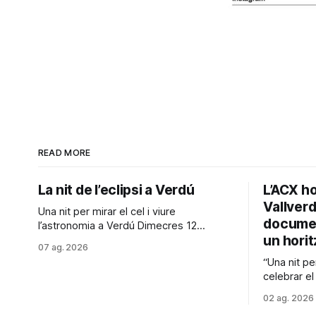
READ MORE
La nit de l’eclipsi a Verdú
L’ACX h
Vallverd
Una nit per mirar el cel i viure
documen
l’astronomia a Verdú Dimecres 12
un horit
d’agost de 2026, Verdú viurà una jornada
07 ag. 2026
molt especial dedicada a l’astronomia.
“Una nit pe
Amb motiu de l’eclipsi solar, s’ha
celebrar el
preparat una tarda i nit d’activitats per
mestres de 
descobrir aquest fenomen i continuar
02 ag. 2026
L’Associaci
gaudint