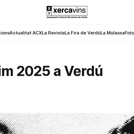
cions
Actualitat ACX
La Revista
La Fira de Verdú
La Mulassa
Foto
rim 2025 a Verdú
5