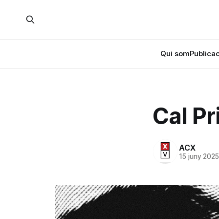
Qui som
Publica
Cal P
ACX
15 juny 202