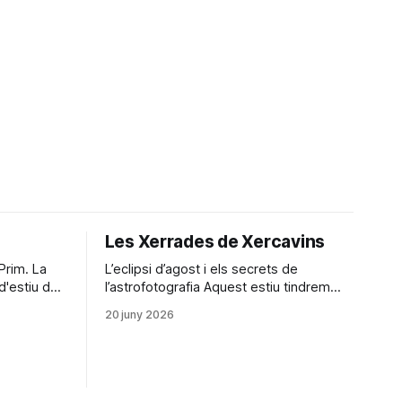
Les Xerrades de Xercavins
im. La
L’eclipsi d’agost i els secrets de
d'estiu de
l’astrofotografia Aquest estiu tindrem
l’oportunitat de viure un dels grans
20 juny 2026
de les
espectacles de la natura: l’eclipsi solar
le de
del 12 d’agost, un fenomen astronòmic
guany
extraordinari que, des de l’antiguitat, ha
despertat la curiositat, l’admiració i fins i
tot