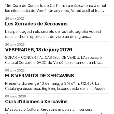
representatives de les lletres catalanes, amb la projecció
del documental “Josep Vallverdú,
15è Cicle de Concerts de Cal Prim. La música torna a omplir
les nits d'estiu de Verdú. Un any més, Verdú acull el festival
d'estiu més destacat de les comarques lleidetanes, el Cicle
29 juny 2026
de Concerts de Cal Prim, que enguany arriba a la seva 15a
Les Xerrades de Xercavins
edició,
L’eclipsi d’agost i els secrets de l’astrofotografia Aquest
estiu tindrem l’oportunitat de viure un dels grans
espectacles de la natura: l’eclipsi solar del 12 d’agost, un
20 juny 2026
fenomen astronòmic extraordinari que, des de l’antiguitat,
VESPRADES, 13 de juny 2026
ha despertat la curiositat, l’admiració i fins i tot
SOPAR + CONCERT AL CASTELL DE VERDÚ. L’Associació
Cultural Xercavins (ACX) de Verdú conjuntament amb la
Federació d’Ateneus de Catalunya (FAC) i Cases de la
09 juny 2026
música organitzen per aquest dissabte 13 de juny a les 10 h
ELS VERMUTS DE XERCAVINS
del vespre el concert Vesprades, que gaudirà de l’actuació
del conjunt
Presenta diumenge 10 de maig, a 3/4 d'1 h. (12:45): La
Catalunya discoteca. Big Ben, la conquesta de la nit Aquest
diumenge 10 de maig, a les 12.45 h, els Vermuts de
09 maig 2026
Xercavins oferiran una nova proposta cultural amb la
Curs d'idiomes a Xercavins
presentació del llibre La Catalunya
L’Associació Cultural Xercavins impulsa un nou curs