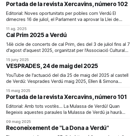
https://www.facebook.com/groups/dibuixalleida/
Portada de la revista Xercavins, número 102
https://www.instagram.com/usklleida/ Qui són els Urban
Sketchers (USk)?, són un grup de persones,
Editorial: Noves oportunitats per pobles com Verdú El
dimecres 16 de juliol, el Parlament va aprovar la Llei de
l’Estatut dels Municipis Rurals, un pas històric per reconèixer
11 ag. 2025
i protegir la realitat dels petits pobles. Aquesta normativa
Cal Prim 2025 a Verdú
pretén deixar enrere la visió que aquestes comunitats són
només un record
14è cicle de concerts de cal Prim, des del 3 de juliol fins al 7
d'agost d'aquest 2025, organitzat per l'Associació Cultural
Xercavins de Verdú. Programa:
15 juny 2025
VESPRADES, 24 de maig del 2025
YouTube de l'actuació del dia 25 de maig del 2025 al castell
de Verdú: Vesprades Verdú maig 2025, Ellen & Simona
SOPAR + CONCERT AL CASTELL DE VERDÚ. L’Associació
15 maig 2025
Cultural Xercavins (ACX) de Verdú i la Federació d’Ateneus
Portada de la revista Xercavins, número 101
de Catalunya (FAC) organitzen pel dissabte 24 de maig
Editorial: Amb tots vostès... La Mulassa de Verdú! Quan
llegeixis aquestes paraules la Mulassa de Verdú ja haurà
intercanviat la seva mirada amb desenes de verdunines i
09 maig 2025
verdunins que, encuriosits i expectants, s’hauran acostat al
Reconeixement de "La Dona a Verdú"
voltant de la porta d’entrada del castell per conèixer la nova