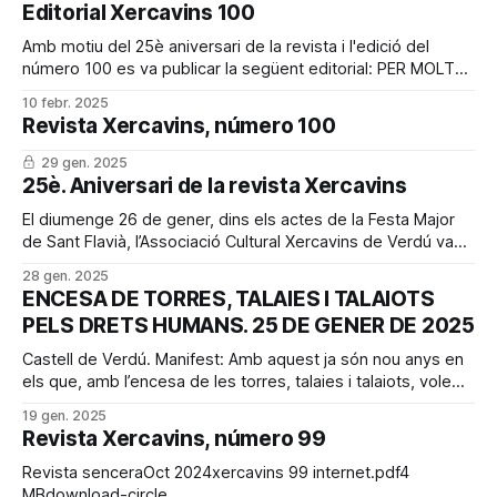
que les dones de la vila de Verdú (l'Urgell) han realitzat al
Editorial Xercavins 100
llarg de les darreres dècades, en relació amb
Amb motiu del 25è aniversari de la revista i l'edició del
número 100 es va publicar la següent editorial: PER MOLTS
ANYS! Com aquell que no vol la cosa, en un obrir i tancar
10 febr. 2025
d'ulls, han passat vint-i-cinc anys d'aquell vespre gèlid
Revista Xercavins, número 100
29 gen. 2025
25è. Aniversari de la revista Xercavins
El diumenge 26 de gener, dins els actes de la Festa Major
de Sant Flavià, l’Associació Cultural Xercavins de Verdú va
commemorar els vint-i-cinc anys de la publicació.
28 gen. 2025
L’esdeveniment, celebrat a la Sala Abat Copons del castell
ENCESA DE TORRES, TALAIES I TALAIOTS
de Verdú, va servir per desvetllar la portada del
PELS DRETS HUMANS. 25 DE GENER DE 2025
Castell de Verdú. Manifest: Amb aquest ja són nou anys en
els que, amb l’encesa de les torres, talaies i talaiots, volem
donar veu i llum a totes aquelles persones que posen en
19 gen. 2025
risc les seves vides fugint de la desesperació, la violència,
Revista Xercavins, número 99
la persecució i la injustícia. El
Revista senceraOct 2024xercavins 99 internet.pdf4
MBdownload-circle