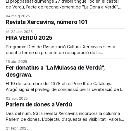
figura de
El proppassat diumenge 27 d'abril tingué lloc en el castell
de Verdú, l'acte de reconeixement de "La Dona a Verdú",
escollides en un procés participatiu. Dones de Verdú que
04 maig 2025
han fet camí abans i dones que obren pas ara. Dones que
Revista Xercavins, número 101
han fet i
22 abr. 2025
FIRA VERDÚ 2025
Programa: Des de l'Associació Cultural Xercavins s'està
duent a terme un projecte de recuperació de la
desapareguda "Fira d'animals de peu rodó", un
15 abr. 2025
esdeveniment que durant gairebé 600 anys va ser un dels
Fer donatius a "La Mulassa de Verdú",
motors econòmics i socials de Verdú. El proper 26
desgrava.
El 10 de setembre del 1378 el rei Pere III de Catalunya i
Aragó signà el privilegi de concessió per la celebració de la
Fira de Verdú, del qual l’any 2028 se'n celebrarà el 650è
02 abr. 2025
aniversari de la signatura. L’Associació Cultural Xercavins de
Parlem de dones a Verdú
Verdú està impulsant
Des del núm. 93 la revista Xercavins incorpora la columna
Parlem de dones. L’objectiu d'aquesta és visibilitat i valorar
les diferents activitats/participació/emprenedoria, etcètera,
21 febr. 2025