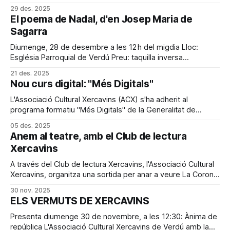
29 des. 2025
El poema de Nadal, d'en Josep Maria de
Sagarra
Diumenge, 28 de desembre a les 12 h del migdia Lloc:
Església Parroquial de Verdú Preu: taquilla inversa
(recomanat 10 €) L’Associació Cultural Xercavins de Verdú
21 des. 2025
organitza la lectura del Poema de Nadal el diumenge 28 de
Nou curs digital: "Més Digitals"
desembre, a les 12 del migdia, a l’església Parroquial de
Verdú, en
L'Associació Cultural Xercavins (ACX) s'ha adherit al
programa formatiu "Més Digitals" de la Generalitat de
Catalunya finançat pels fons Next Generation, que ofereix
05 des. 2025
formacions 100% gratuïtes i molt pràctiques, per tal de ser
Anem al teatre, amb el Club de lectura
més autònoms amb els propis telèfons mòbils, treure el
Xercavins
màxim partit
A través del Club de lectura Xercavins, l'Associació Cultural
Xercavins, organitza una sortida per anar a veure La Corona
d’espines, al Teatre Nacional de Catalunya (TNC), obra
30 nov. 2025
teatral en tres actes en vers, de Josep Maria de Sagarra,
ELS VERMUTS DE XERCAVINS
estrenada el 1930, i considerada una de les seves
Presenta diumenge 30 de novembre, a les 12:30: Ànima de
república L'Associació Cultural Xercavins de Verdú amb la