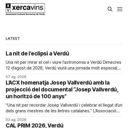
LATEST
La nit de l’eclipsi a Verdú
Una nit per mirar el cel i viure l’astronomia a Verdú Dimecres
12 d’agost de 2026, Verdú viurà una jornada molt especial
dedicada a l’astronomia. Amb motiu de l’eclipsi solar, s’ha
07 ag. 2026
preparat una tarda i nit d’activitats per descobrir aquest
L’ACX homenatja Josep Vallverdú amb la
fenomen i continuar gaudint
projecció del documental “Josep Vallverdú,
un horitzó de 100 anys”
“Una nit per recordar Josep Vallverdú i celebrar el llegat d’un
dels grans mestres de les lletres catalanes.” L’Associació
Cultural Xercavins de Verdú vol retre homenatge a Josep
02 ag. 2026
Vallverdú, una de les figures més estimades i
CAL PRIM 2026, Verdú