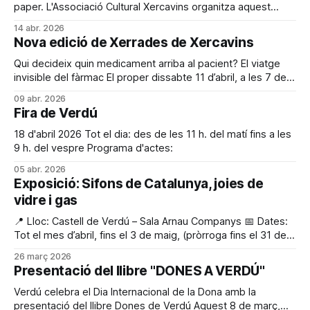
paper. L'Associació Cultural Xercavins organitza aquest
dissabte 18 d'abril, a la 1 del migdia, al castell de Verdú, dins
14 abr. 2026
les nombroses activitats organitzades al llarg de la jornada
Nova edició de Xerrades de Xercavins
de celebració de
Qui decideix quin medicament arriba al pacient? El viatge
invisible del fàrmac El proper dissabte 11 d’abril, a les 7 de
la tarda (19 h), el Castell de Verdú acollirà la segona sessió
09 abr. 2026
del cicle "Xerrades Xercavins", amb una proposta d’alt
Fira de Verdú
interès i plena actualitat. Sovint
18 d'abril 2026 Tot el dia: des de les 11 h. del matí fins a les
9 h. del vespre Programa d'actes:
05 abr. 2026
Exposició: Sifons de Catalunya, joies de
vidre i gas
📍 Lloc: Castell de Verdú – Sala Arnau Companys 📅 Dates:
Tot el mes d’abril, fins el 3 de maig, (pròrroga fins el 31 de
maig). 🕚 Horari: Diumenges d’11 h a 13 h 📌 Obertura
26 març 2026
especial: Dissabte 18 d’abril, amb motiu de la Fira de Verdú
Presentació del llibre "DONES A VERDÚ"
📞 Visites concertades: A la resta
Verdú celebra el Dia Internacional de la Dona amb la
presentació del llibre Dones de Verdú Aquest 8 de març,