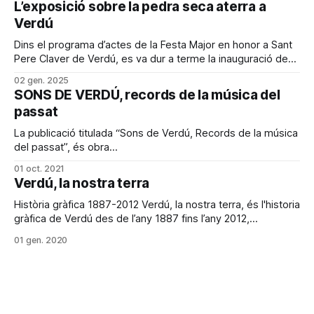
L’exposició sobre la pedra seca aterra a
rialles i, en arribar a dalt, ens asseiem esbufegant
Verdú
Dins el programa d’actes de la Festa Major en honor a Sant
Pere Claver de Verdú, es va dur a terme la inauguració de
l’exposició Tota pedra fa paret. La pedra seca a Catalunya,
02 gen. 2025
que es va poder veure fins el passat el 6 d’octubre.
SONS DE VERDÚ, records de la música del
L’exposició,
passat
La publicació titulada “Sons de Verdú, Records de la música
del passat”, és obra
del musicòleg verduní Josep Maria Salisi, i tracta sobre la
01 oct. 2021
vida musical que ha tingut la vila des
Verdú, la nostra terra
de l’època romana fins a l’actual segle XXI. L’autor presenta
un viatge per la història
Història gràfica 1887-2012 Verdú, la nostra terra, és l'historia
gràfica de Verdú des de l’any 1887 fins l’any 2012,
recordada en 1.330 fotografies seleccionades i
01 gen. 2020
classificades en 450 pàgines que conformen una visió de
l'evolució de la nostra vila. Aquest projecte fou