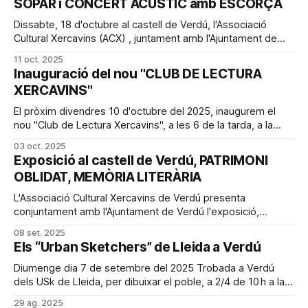
SOPAR i CONCERT ACÚSTIC amb ESCORÇA
a càrrec de Jordi Puig editor i
Dissabte, 18 d'octubre al castell de Verdú, l'Associació
Cultural Xercavins (ACX) , juntament amb l'Ajuntament de
Verdú organitza: A les 9 h del vespre SOPAR A les 10 h de la
11 oct. 2025
nit, CONCERT ACÚSTIC amb ESCORÇA Els que vulgueu venir
Inauguració del nou "CLUB DE LECTURA
al sopar, us podeu apuntar
XERCAVINS"
El pròxim divendres 10 d'octubre del 2025, inaugurem el
nou "Club de Lectura Xercavins", a les 6 de la tarda, a la
botiga de l'antic museu, entrada pel carrer Arquebisbe
03 oct. 2025
Tarés. Per a tan destacat esdeveniment, contarem a 2/4 de
Exposició al castell de Verdú, PATRIMONI
7 de la
OBLIDAT, MEMÒRIA LITERÀRIA
L'Associació Cultural Xercavins de Verdú presenta
conjuntament amb l'Ajuntament de Verdú l'exposició,
"Patrimoni oblidat, memòria literària", aquesta és un
08 set. 2025
projecte de la Coordinadora de Centres d'Estudis de Parla
Els “Urban Sketchers” de Lleida a Verdú
Catalana (CCEPC) i l'Institut Ramon Muntaner (IRMU).
Inaugurada el diumenge
Diumenge dia 7 de setembre del 2025 Trobada a Verdú
dels USk de Lleida, per dibuixar el poble, a 2/4 de 10 h a la
plaça Major.
29 ag. 2025