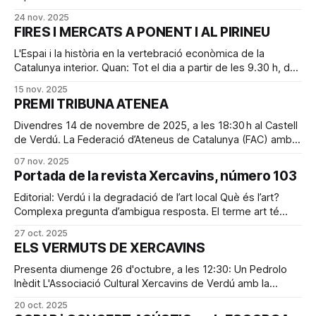
col·laboració de l'editorial Comanegra, organitza l'acte de
24 nov. 2025
presentació del llibre ÀNIMA DE REPÚBLICA, a càrrec de
FIRES I MERCATS A PONENT I AL PIRINEU
l'autor Aleix Sarri. Aleix Sarri i
L'Espai i la història en la vertebració econòmica de la
Catalunya interior. Quan: Tot el dia a partir de les 9.30 h, del
dia 21 de novembre del 2025. Assistència gratuïta,
15 nov. 2025
sessions en blocs de matí i tarda amb opció de quedar-se
PREMI TRIBUNA ATENEA
a dinar (20 €). On:
Divendres 14 de novembre de 2025, a les 18:30 h al Castell
de Verdú. La Federació d’Ateneus de Catalunya (FAC) amb
coordinació amb l’Associació Cultural Xercavins (ACX) de
07 nov. 2025
Verdú, ús convida a la presentació del projecte guanyador
Portada de la revista Xercavins, número 103
del Premi Tribuna Atenea 2024, en la seva 3a edició.
Editorial: Verdú i la degradació de l’art local Què és l’art?
Complexa pregunta d’ambigua resposta. El terme art té
l’origen llatí en ars, traducció de la paraula grega teknè, per
27 oct. 2025
a nosaltres, tècnica. Així doncs, l’habilitat tècnica i el gust
ELS VERMUTS DE XERCAVINS
segons els principis estètics de
Presenta diumenge 26 d'octubre, a les 12:30: Un Pedrolo
Inèdit L'Associació Cultural Xercavins de Verdú amb la
col·laboració de l'editorial Comanegra, organitza l'acte de
20 oct. 2025
presentació del llibre Manuel de Pedrolo, Prosa de combat,