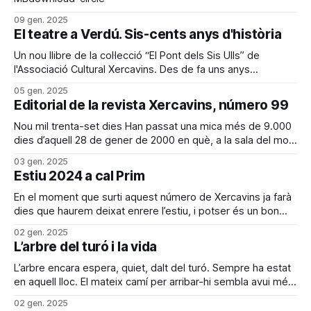
09 gen. 2025
El teatre a Verdú. Sis-cents anys d'història
Un nou llibre de la col·lecció “El Pont dels Sis Ulls” de
l'Associació Cultural Xercavins. Des de fa uns anys
l’Associació Cultural Xercavins s’ha proposat, a més de la
05 gen. 2025
revista i de les activitats que organitza, com també en les
Editorial de la revista Xercavins, número 99
quals col·labora, l’edició
Nou mil trenta-set dies Han passat una mica més de 9.000
dies d’aquell 28 de gener de 2000 en què, a la sala del molí
d’un castell pendent de remodelar, presentàvem el número
03 gen. 2025
zero de Xercavins. El poble ha canviat força, el país, bastant
Estiu 2024 a cal Prim
i el
En el moment que surti aquest número de Xercavins ja farà
dies que haurem deixat enrere l’estiu, i potser és un bon
moment per fer-ne un balanç. L’estiu és l’estació que trenca
02 gen. 2025
totalment amb la resta de l’any, és un punt i a part. Es
L’arbre del turó i la vida
L’arbre encara espera, quiet, dalt del turó. Sempre ha estat
en aquell lloc. El mateix camí per arribar-hi sembla avui més
curt. Quan érem quitxalla, deixàvem les bicicletes a les
02 gen. 2025
peixeres i caminant lleugers pujàvem el pendent amb fortes