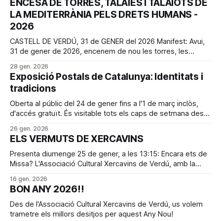
ENCESA DE TORRES, TALAIES I TALAIOTS DE
2026, l’Associació Cultural Xercavins de Verdú celebrarà els
LA MEDITERRÀNIA PELS DRETS HUMANS -
primers vint-
2026
CASTELL DE VERDÚ, 31 de GENER del 2026 Manifest: Avui,
31 de gener de 2026, encenem de nou les torres, les
talaies i els talaiots que guaiten la nostra mar comuna.
28 gen. 2026
Monuments del nostre patrimoni cultural que, per unes
Exposició Postals de Catalunya: Identitats i
hores, esdevenen fars de memòria, dignitat i esperança.
tradicions
Amb cada bengala,
Oberta al públic del 24 de gener fins a l'1 de març inclòs,
d'accés gratuït. És visitable tots els caps de setmana des
d'11 h del matí fins a la 1 h del migdia. La resta de dies de la
26 gen. 2026
setmana, a demanda posant-
ELS VERMUTS DE XERCAVINS
Presenta diumenge 25 de gener, a les 13:15: Encara ets de
Missa? L'Associació Cultural Xercavins de Verdú, amb la
col·laboració de l’editorial Albada, organitza la presentació
16 gen. 2026
del llibre Encara ets de Missa?, a càrrec de l'autor Antoni
BON ANY 2026!!
Gelonch. L'acte tindrà lloc
Des de l'Associació Cultural Xercavins de Verdú, us volem
trametre els millors desitjos per aquest Any Nou!