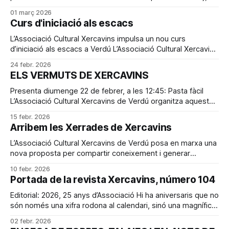
Dia Internacional de la Dona, a la 1 del migdia, el Castell de
01 març 2026
Verdú acollirà la presentació del llibre Dones de Verdú, una
Curs d'iniciació als escacs
obra que recupera i posa en valor
L’Associació Cultural Xercavins impulsa un nou curs
d’iniciació als escacs a Verdú L’Associació Cultural Xercavins
organitza un nou curs d’iniciació als escacs, amb el suport
24 febr. 2026
de la Federació Catalana d'Escacs, amb l’objectiu d’apropar
ELS VERMUTS DE XERCAVINS
aquest joc mil·lenari a totes les edats i
Presenta diumenge 22 de febrer, a les 12:45: Pasta fàcil
L’Associació Cultural Xercavins de Verdú organitza aquest
diumenge vinent la presentació del llibre Pasta fàcil, la nova
15 febr. 2026
obra de l’escriptor lleidatà Emili Bayo. L’acte s’inscriu dins la
Arribem les Xerrades de Xercavins
voluntat de l’entitat de continuar oferint propostes
L’Associació Cultural Xercavins de Verdú posa en marxa una
nova proposta per compartir coneixement i generar
conversa: Xerrades de Xercavins. Un cicle de trobades
10 febr. 2026
obertes, properes i pensades per a tothom. Estrenem el
Portada de la revista Xercavins, número 104
cicle aquest dissabte 14, a 3/4 de 7 de la tarda (18.45 h), al
Editorial: 2026, 25 anys d’Associació Hi ha aniversaris que no
són només una xifra rodona al calendari, sinó una magnífica
oportunitat per fer balanç, reconèixer el camí recorregut i,
02 febr. 2026
sobretot, mirar endavant amb il·lusió i determinació. Aquest