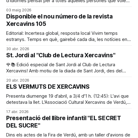
d’idiomes pensat per a totes aquelles persones que volen
aprendre o millorar el seu nivell d’anglès i francès d’una
03 maig 2026
manera pràctica, propera i dinàmica. Es tracta d’una
Disponible el nou número de la revista
proposta especialment interessant per a qui gaudeix
Xercavins 105
viatjant o vol preparar-
Editorial: Incertesa global, resposta local Vivim temps
estranys. Temps en què, gairebé cada dia, les notícies ens
arriben carregades de conflictes, tensions i incerteses. Les
30 abr. 2026
guerres a Ucraïna, a Iran, Gaza o al Líban i tantes altres que
St. Jordi al "Club de Lectura Xercavins"
ni tan sols ocupen titulars- ens dibuixen un món convuls,
sovint difícil
🌹📚 Edició especial de Sant Jordi al Club de Lectura
Xercavins! Amb motiu de la diada de Sant Jordi, des del
Club de Lectura Xercavins us convidem a una trobada molt
20 abr. 2026
especial oberta a tothom qui hi vulgui participar. 📅 Hora: a
ELS VERMUTS DE XERCAVINS
les 7 h de la tarda 📍 Lloc: Botiga de l’
Presenta diumenge 19 d'abril, a 3/4 d'1 h. (12:45): L'avi que
detestava la llet. L'Associació Cultural Xercavins de Verdú,
amb la col·laboració amb edicions l'Albi, organitza la
17 abr. 2026
presentació del llibre L'avi que detestava la llet,
Presentació del llibre infantil "EL SECRET
DEL SUCRE"
Dins els actes de la Fira de Verdú, amb un taller d'avions de